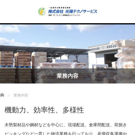
業務内容
Home
業務内容
機動力、効率性、多様性
木勢製材品や鋼材などを中心に、現場配送、倉庫間配送、荷捌き
ピッキングなど一貫した物流業務を行っており、産廃収集運搬や